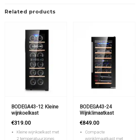
Related products
BODEGA43-12 Kleine
BODEGA43-24
wijnkoelkast
Wijnklimaatkast
€
319.00
€
849.00
Kleine wijnkoelkast met
Compacte
2 temperatuurzones
wijnklimaatkast met