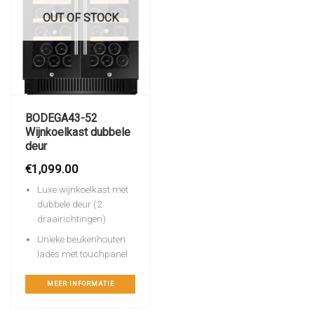
OUT OF STOCK
BODEGA43-52
Wijnkoelkast dubbele
deur
€
1,099.00
Luxe wijnkoelkast met
dubbele deur (2
draairichtingen)
Unieke beukenhouten
lades met touchpanel
MEER INFORMATIE