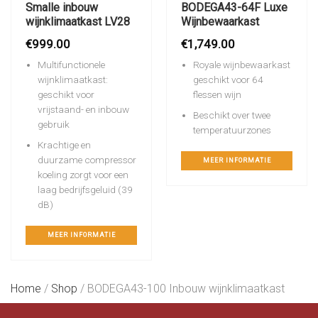
Smalle inbouw
BODEGA43-64F Luxe
wijnklimaatkast LV28
Wijnbewaarkast
€
999.00
€
1,749.00
Multifunctionele
Royale wijnbewaarkast
wijnklimaatkast:
geschikt voor 64
geschikt voor
flessen wijn
vrijstaand- en inbouw
Beschikt over twee
gebruik
temperatuurzones
Krachtige en
duurzame compressor
MEER INFORMATIE
koeling zorgt voor een
laag bedrijfsgeluid (39
dB)
MEER INFORMATIE
Home
/
Shop
/
BODEGA43-100 Inbouw wijnklimaatkast