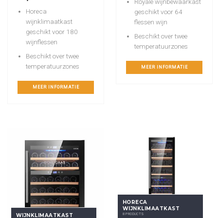
Royale wijnbewaarkast
Horeca
geschikt voor 64
wijnklimaatkast
flessen wijn
geschikt voor 180
Beschikt over twee
wijnflessen
temperatuurzones
Beschikt over twee
temperatuurzones
MEER INFORMATIE
MEER INFORMATIE
HORECA
WIJNKLIMAATKAST
WIJNKLIMAATKAST
8 PRODUCTS