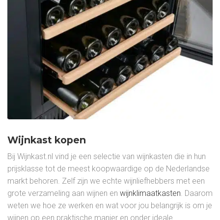
Wijnkast kopen
Bij Wijnkast.nl vind je een selectie van wijnkasten die in hun
prijsklasse tot de meest koopwaardige op de Nederlandse
markt behoren. Zelf zijn we echte wijnliefhebbers met een
grote verzameling aan wijnen en
wijnklimaatkasten
. Daarom
weten we hoe ze werken en wat voor jou belangrijk is om je
wijnen op een praktische manier en onder ideale