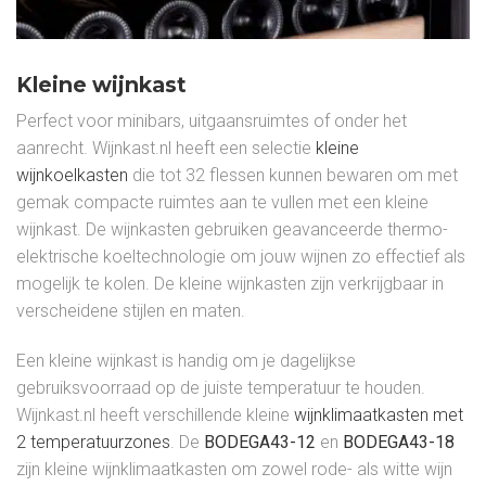
Kleine wijnkast
Perfect voor minibars, uitgaansruimtes of onder het
aanrecht. Wijnkast.nl heeft een selectie
kleine
wijnkoelkasten
die tot 32 flessen kunnen bewaren om met
gemak compacte ruimtes aan te vullen met een kleine
wijnkast. De wijnkasten gebruiken geavanceerde thermo-
elektrische koeltechnologie om jouw wijnen zo effectief als
mogelijk te kolen. De kleine wijnkasten zijn verkrijgbaar in
verscheidene stijlen en maten.
Een kleine wijnkast is handig om je dagelijkse
gebruiksvoorraad op de juiste temperatuur te houden.
Wijnkast.nl heeft verschillende kleine
wijnklimaatkasten met
2 temperatuurzones
. De
BODEGA43-12
en
BODEGA43-18
zijn kleine wijnklimaatkasten om zowel rode- als witte wijn