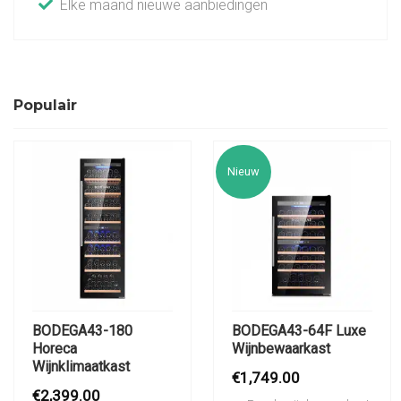
Elke maand nieuwe aanbiedingen
Populair
Nieuw
BODEGA43-180
BODEGA43-64F Luxe
Horeca
Wijnbewaarkast
Wijnklimaatkast
€
1,749.00
€
2,399.00