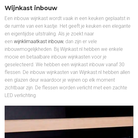
Wijnkast inbouw
Een inbouw wijnkast wordt vaak in een keuken geplaatst in
de ruimte van een kastje. Het geeft je keuken een elegante
en eigentijdse uitstraling. Als je zoekt naar
een
wijnklimaatkast inbouw
, dan zijn er vele
inbouwmogelijkheden. Bij Wijnkast.nl hebben we enkele
mooie en betaalbare inbouw wijnkasten voor je
geselecteerd. We hebben een wijnkast inbouw vanaf 30
flessen. De inbouw wijnkasten van Wijnkast.nl hebben allen
een glazen deur waardoor je wijnen op elk moment
zichtbaar zijn. De flessen worden verlicht met een zachte
LED verlichting.