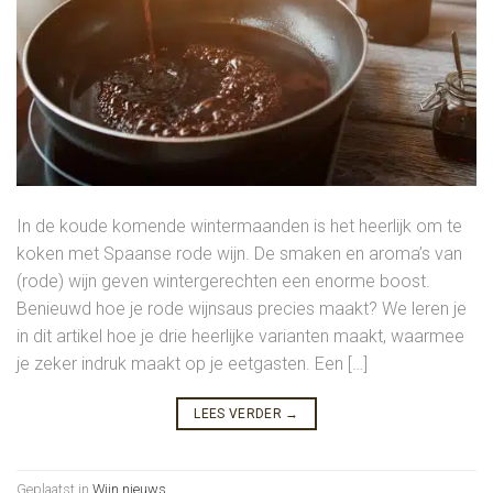
In de koude komende wintermaanden is het heerlijk om te
koken met Spaanse rode wijn. De smaken en aroma’s van
(rode) wijn geven wintergerechten een enorme boost.
Benieuwd hoe je rode wijnsaus precies maakt? We leren je
in dit artikel hoe je drie heerlijke varianten maakt, waarmee
je zeker indruk maakt op je eetgasten. Een […]
LEES VERDER
→
Geplaatst in
Wijn nieuws