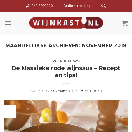
Skip
020-3099990
Gratis verzending
to
content
MAANDELIJKSE ARCHIEVEN:
NOVEMBER 2019
WIJN NIEUWS
De klassieke rode wijnsaus – Recept
en tips!
POSTED ON
NOVEMBER 6, 2019
BY
ROGER
06
nov